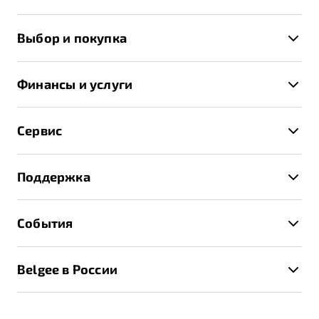
X50+
Выбор и покупка
S50
Автомобили в наличии
X70
Финансы и услуги
Спецпредложения и Акции
Автокредит
Записаться на тест-драйв
Сервис
Трейд-ин
Получить предложение
Записаться на сервис
Страхование
Поддержка
Руководство по эксплуатации
Расчет КАСКО
Гарантия Belgee
Техническое обслуживание
События
Клиентская поддержка
Калькулятор ТО
Новости
Помощь на дорогах
Belgee в России
Контакты
Belgee Линк
О бренде
Belgee Клуб