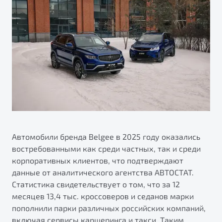
ПОДДЕРЖКА
Автокредит
О дилерском центре
Трейд-ин
Гарантия Belgee
Правовая информация
Яркий кроссовер
Страхование
Belgee Линк
от 2 219 990 ₽*
НАША КОМАНДА
Расчет КАСКО
Belgee Клуб
Обзор
В наличии
Belgee Плюс
Реферальная программа
S50
Клиентская поддержка
Помощь на дорогах
Автомобили бренда Belgee в 2025 году оказались
востребованными как среди частных, так и среди
корпоративных клиентов, что подтверждают
данные от аналитического агентства АВТОСТАТ.
Статистика свидетельствует о том, что за 12
месяцев 13,4 тыс. кроссоверов и седанов марки
пополнили парки различных российских компаний,
Узнайте о специальных выгодах при покупке
Элегантный и практичный седан
включая сервисы каршеринга и такси. Таким
автомобиля Belgee