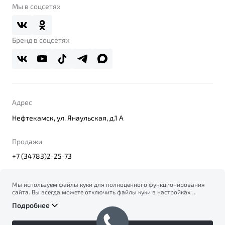
О дилерском центре
Мы в соцсетях
Belgee Плюс
Правовая информация
Реферальная программа
Бренд в соцсетях
Адрес
Нефтекамск, ул. Янаульская, д.1 А
Продажи
+7 (34783)2-25-73
Мы используем файлы куки для полноценного функционирования
сайта. Вы всегда можете отключить файлы куки в настройках
© 2026
вашего браузера. Продолжая использовать сайт, вы соглашаетесь
Правовая информация
Подробнее
на сбор и использование файлов куки, и подтверждаете
Политика конфиденциальности персональных данных
ознакомление с информацией по сбору, использованию и
Официальный сайт Belgee в России
возможной блокировке файлов куки в
Политике
Сделано в ПЕРКС