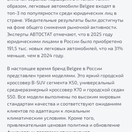
от 1 699 990 ₽*
образом, легковые автомобили Belgee входят в
Подробно
топ-3 по популярности среди юридических лиц в
Обзор
В наличии
стране. Убедительные результаты были достигнуты
на фоне общего снижения рыночной активности.
Эксперты АВТОСТАТ отмечают, что в 2025 году
X70
Будьте еще более уверены на дорогах с программой
"Помощь на дорогах"
юридическими лицами в России было приобретено
Автомобили в наличии
191,5 тыс. новых легковых автомобилей, что на 31%
Тест-драйв
Преимущества программы
меньше, чем в 2024 году.
Автокредит
Спецпредложения
В настоящее время бренд Belgee в России
представлен тремя моделями. Это яркий городской
кроссовер B-SUV сегмента X50, универсальный
Запись на сервис
среднеразмерный кроссовер X70 и городской седан
Калькулятор ТО
S50. Все модели выполнены по высоким мировым
Универсальный кроссовер
Клиентская поддержка
стандартам качества и соответствуют ожиданиям
от 2 499 990 ₽*
клиентов по адаптации к локальным
климатическим условиям. Кроме того,
Обзор
В наличии
привлекательная ценовая политика и обновление
финансовых программ стимулируют