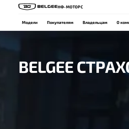
НФ-МОТОРС
Модели
Покупателям
Владельцам
О ком
BELGEE СТРА