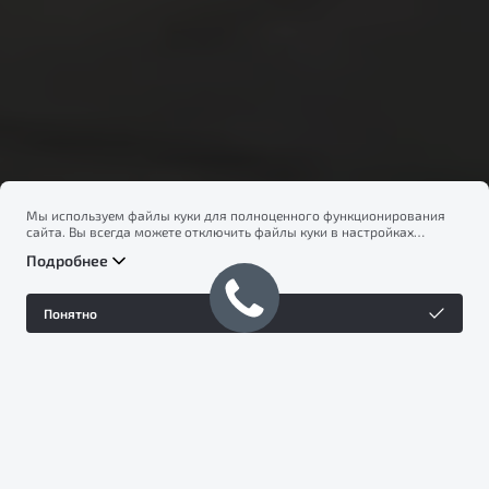
Мы используем файлы куки для полноценного функционирования
сайта. Вы всегда можете отключить файлы куки в настройках
вашего браузера. Продолжая использовать сайт, вы соглашаетесь
Получить предложение
Подробнее
на сбор и использование файлов куки, и подтверждаете
ознакомление с информацией по сбору, использованию и
возможной блокировке файлов куки в
Политике
Записаться на тест-драйв
Понятно
конфиденциальности
.
Дизайн